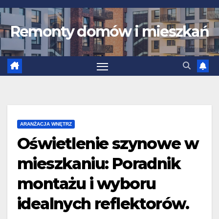
Skip
to
Remonty domów i mieszkań
content
ARANŻACJA WNĘTRZ
Oświetlenie szynowe w
mieszkaniu: Poradnik
montażu i wyboru
idealnych reflektorów.