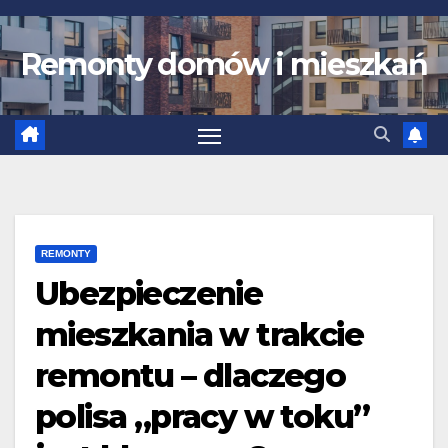
Skip
to
Remonty domów i mieszkań
content
REMONTY
Ubezpieczenie
mieszkania w trakcie
remontu – dlaczego
polisa „pracy w toku”