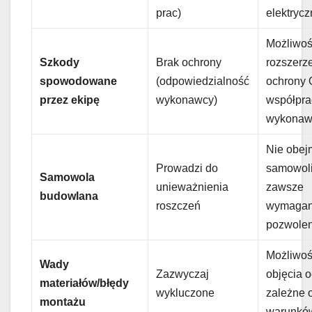
prac)
elektrycz
Możliwo
Szkody
Brak ochrony
rozszerz
spowodowane
(odpowiedzialność
ochrony 
przez ekipę
wykonawcy)
współpra
wykonaw
Nie obej
Prowadzi do
samowoli
Samowola
unieważnienia
zawsze
budowlana
roszczeń
wymaga
pozwolen
Możliwo
Wady
Zazwyczaj
objęcia 
materiałów/błędy
wykluczone
zależne 
montażu
warunkó