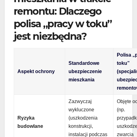
remontu: Dlaczego
polisa „pracy w toku”
jest niezbędna?
Polisa „
Standardowe
toku”
Aspekt ochrony
ubezpieczenie
(specjal
mieszkania
ubezpie
remonto
Zazwyczaj
Objęte o
wykluczone
(np.
Ryzyka
(uszkodzenia
przypad
budowlane
konstrukcji,
uszkodzen
instalacji podczas
zwarcia