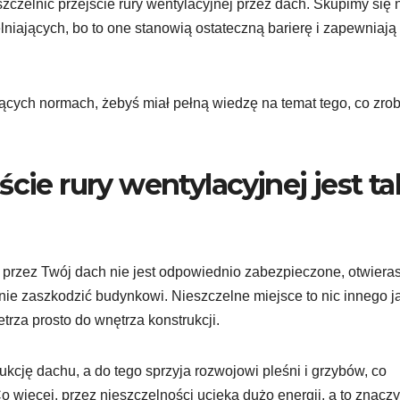
zczelnić przejście rury wentylacyjnej przez dach. Skupimy się 
niających, bo to one stanowią ostateczną barierę i zapewniają
cych normach, żebyś miał pełną wiedzę na temat tego, co zrob
cie rury wentylacyjnej jest ta
ej przez Twój dach nie jest odpowiednio zabezpieczone, otwiera
nie zaszkodzić budynkowi. Nieszczelne miejsce to nic innego j
trza prosto do wnętrza konstrukcji.
rukcję dachu, a do tego sprzyja rozwojowi pleśni i grzybów, co
więcej, przez nieszczelności ucieka dużo energii, a to znaczy