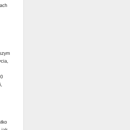
pach
ższym
cia,
90
,
stko
 jak