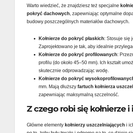
Warto wiedzieć, że znajdziesz też specjalne
kołni
pokryć dachowych
, zapewniając optymalne dopas
budowy poszczególnych materiałów dachowych.
Kołnierze do pokryć płaskich
: Stosuje się
Zaprojektowano je tak, aby idealnie przyleg
Kołnierze do pokryć profilowanych
: Prze
profilu (do około 45–50 mm). Ich kształt umo
skutecznie odprowadzając wodę.
Kołnierze do pokryć wysokoprofilowanyc
mm. Mają dłuższy
fartuch kołnierza uszcze
zapewniając maksymalną szczelność.
Z czego robi się kołnierze i
Główne elementy
kołnierzy uszczelniających
i i
po to, żeby były trwałe i odporne na to, co dzieje 