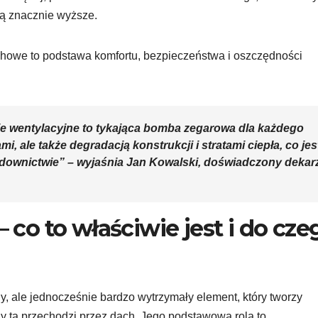
ą znacznie wyższe.
chowe to podstawa komfortu, bezpieczeństwa i oszczędności
ie wentylacyjne to tykająca bomba zegarowa dla każdego
i, ale także degradacją konstrukcji i stratami ciepła, co jes
wnictwie” – wyjaśnia Jan Kowalski, doświadczony dekarz
– co to właściwie jest i do cze
ny, ale jednocześnie bardzo wytrzymały element, który tworzy
dy ta przechodzi przez dach. Jego podstawowa rola to