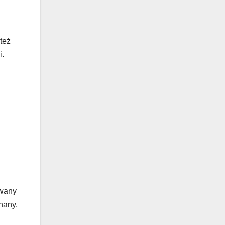
też
i.
i
owany
nany,