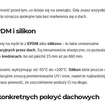
hronić przed tym, co dzieje się na zewnątrz. Gdy znasz wszystk
 to oznacza spokojne lata bez martwienia się o dach.
M i silikon
my na myśli te z
EPDM
albo
silikonu
– to takie uniwersalne
lacyjnych przez dach
. Są niesamowicie elastyczne, co pozwal
h
średnicach
, bo od jakichś 15 mm aż po 660 mm.
turami, wytrzymując od -55°C do +100°C.
Silikon
idzie jeszcze 
lacyjnie znoszą promieniowanie UV i inne, nawet te najbardziej
asz pewność, że uszczelnienie posłuży Ci na długo.
 konkretnych pokryć dachowych