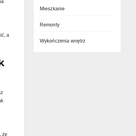
na
Mieszkanie
Remonty
ić, a
Wykończenia wnętrz
k
sz
ak
, że