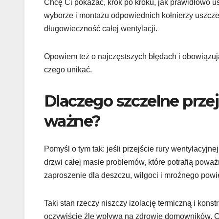
Chcę Ci pokazać, krok po kroku, jak prawidłowo us
wyborze i montażu odpowiednich kołnierzy uszczel
długowieczność całej wentylacji.
Opowiem też o najczęstszych błędach i obowiązują
czego unikać.
Dlaczego szczelne przejś
ważne?
Pomyśl o tym tak: jeśli przejście rury wentylacyjn
drzwi całej masie problemów, które potrafią poważ
zaproszenie dla deszczu, wilgoci i mroźnego powie
Taki stan rzeczy niszczy izolację termiczną i konst
oczywiście źle wpływa na zdrowie domowników. Co 