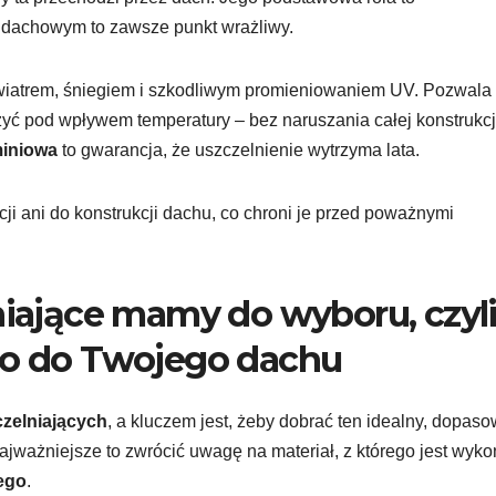
u dachowym to zawsze punkt wrażliwy.
wiatrem, śniegiem i szkodliwym promieniowaniem UV. Pozwala 
zyć pod wpływem temperatury – bez naruszania całej konstrukcj
miniowa
to gwarancja, że uszczelnienie wytrzyma lata.
cji ani do konstrukcji dachu, co chroni je przed poważnymi
niające mamy do wyboru, czyl
go do Twojego dachu
czelniających
, a kluczem jest, żeby dobrać ten idealny, dopas
Najważniejsze to zwrócić uwagę na materiał, z którego jest wyko
ego
.