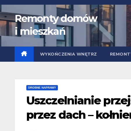
Skip
to
Remonty domów
content
i mieszkań
WYKOŃCZENIA WNĘTRZ
REMONT
DROBNE NAPRAWY
Uszczelnianie przej
przez dach – kołnie