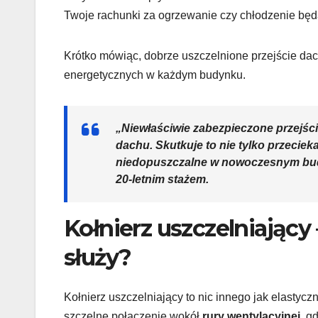
Twoje rachunki za ogrzewanie czy chłodzenie będ
Krótko mówiąc, dobrze uszczelnione przejście da
energetycznych w każdym budynku.
„Niewłaściwie zabezpieczone przejśc
dachu. Skutkuje to nie tylko przeciekam
niedopuszczalne w nowoczesnym budo
20-letnim stażem.
Kołnierz uszczelniający 
służy?
Kołnierz uszczelniający to nic innego jak elastycz
szczelne połączenie wokół
rury wentylacyjnej
, g