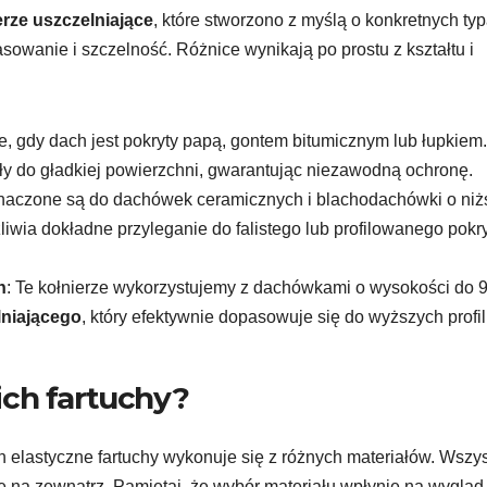
erze uszczelniające
, które stworzono z myślą o konkretnych ty
owanie i szczelność. Różnice wynikają po prostu z kształtu i
 je, gdy dach jest pokryty papą, gontem bitumicznym lub łupkiem.
ały do gładkiej powierzchni, gwarantując niezawodną ochronę.
znaczone są do dachówek ceramicznych i blachodachówki o ni
żliwia dokładne przyleganie do falistego lub profilowanego pokry
h
: Te kołnierze wykorzystujemy z dachówkami o wysokości do 
lniającego
, który efektywnie dopasowuje się do wyższych profili
 ich fartuchy?
ch elastyczne fartuchy wykonuje się z różnych materiałów. Wszy
się na zewnątrz. Pamiętaj, że wybór materiału wpłynie na wygląd,