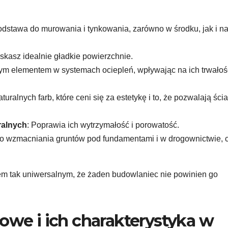
podstawa do murowania i tynkowania, zarówno w środku, jak i n
yskasz idealnie gładkie powierzchnie.
nym elementem w systemach ociepleń, wpływając na ich trwałoś
aturalnych farb, które ceni się za estetykę i to, że pozwalają śc
ralnych
: Poprawia ich wytrzymałość i porowatość.
do wzmacniania gruntów pod fundamentami i w drogownictwie, 
łem tak uniwersalnym, że żaden budowlaniec nie powinien go
owe i ich charakterystyka w