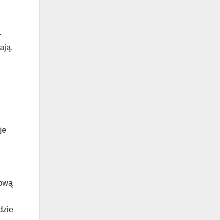
–
ają,
je
nową
dzie