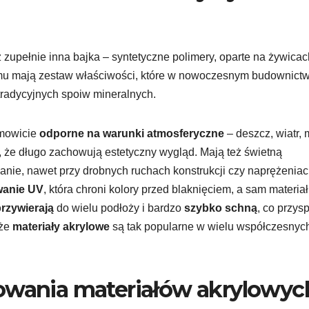
ż zupełnie inna bajka – syntetyczne polimery, oparte na żywicac
mu mają zestaw właściwości, które w nowoczesnym budownictw
tradycyjnych spoiw mineralnych.
amowicie
odporne na warunki atmosferyczne
– deszcz, wiatr, 
, że długo zachowują estetyczny wygląd. Mają też świetną
anie, nawet przy drobnych ruchach konstrukcji czy naprężenia
wanie UV
, która chroni kolory przed blaknięciem, a sam materiał
rzywierają
do wielu podłoży i bardzo
szybko schną
, co przys
 że
materiały akrylowe
są tak popularne w wielu współczesnyc
sowania materiałów akrylowyc