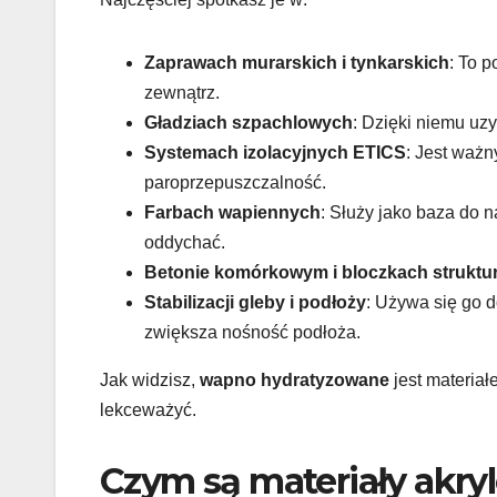
Zaprawach murarskich i tynkarskich
: To 
zewnątrz.
Gładziach szpachlowych
: Dzięki niemu uz
Systemach izolacyjnych ETICS
: Jest waż
paroprzepuszczalność.
Farbach wapiennych
: Służy jako baza do n
oddychać.
Betonie komórkowym i bloczkach struktu
Stabilizacji gleby i podłoży
: Używa się go 
zwiększa nośność podłoża.
Jak widzisz,
wapno hydratyzowane
jest materia
lekceważyć.
Czym są materiały akryl