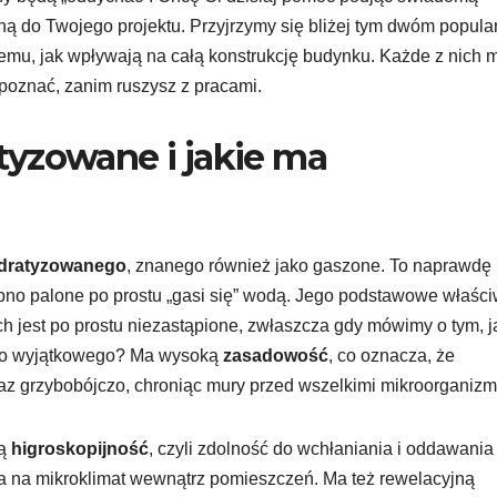
ną do Twojego projektu. Przyjrzymy się bliżej tym dwóm popul
emu, jak wpływają na całą konstrukcję budynku. Każde z nich 
 poznać, zanim ruszysz z pracami.
tyzowane i jakie ma
dratyzowanego
, znanego również jako gaszone. To naprawdę
apno palone po prostu „gasi się” wodą. Jego podstawowe właści
 jest po prostu niezastąpione, zwłaszcza gdy mówimy o tym, j
ego wyjątkowego? Ma wysoką
zasadowość
, co oznacza, że
oraz grzybobójczo, chroniąc mury przed wszelkimi mikroorganiz
rą
higroskopijność
, czyli zdolność do wchłaniania i oddawania
wa na mikroklimat wewnątrz pomieszczeń. Ma też rewelacyjną