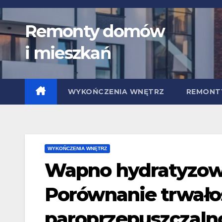
Skip
to
Remonty domów
content
i mieszkań
WYKOŃCZENIA WNĘTRZ
REMONT
WYKOŃCZENIA WNĘTRZ
Wapno hydratyzowa
Porównanie trwałoś
paroprzepuszczalno