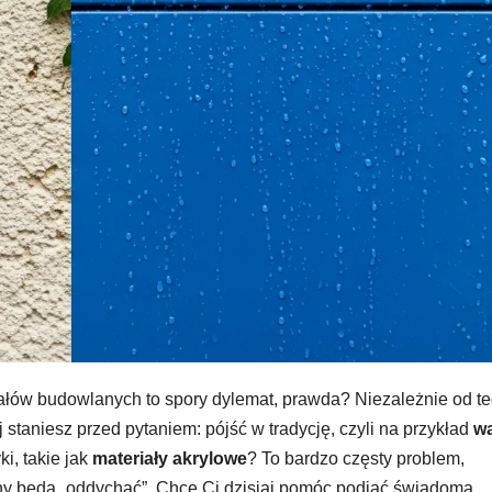
ałów budowlanych to spory dylemat, prawda? Niezależnie od te
 staniesz przed pytaniem: pójść w tradycję, czyli na przykład
w
i, takie jak
materiały akrylowe
? To bardzo częsty problem,
iany będą „oddychać”. Chcę Ci dzisiaj pomóc podjąć świadomą