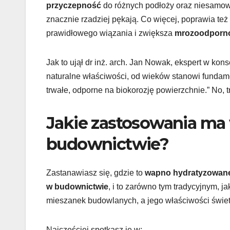
przyczepność
do różnych podłoży oraz niesamo
znacznie rzadziej pękają. Co więcej, poprawia też
prawidłowego wiązania i zwiększa
mrozoodporn
Jak to ujął dr inż. arch. Jan Nowak, ekspert w k
naturalne właściwości, od wieków stanowi funda
trwałe, odporne na biokorozję powierzchnie.” No, t
Jakie zastosowania m
budownictwie?
Zastanawiasz się, gdzie to
wapno hydratyzowan
w budownictwie
, i to zarówno tym tradycyjnym, 
mieszanek budowlanych, a jego właściwości świet
Najczęściej spotkasz je w: