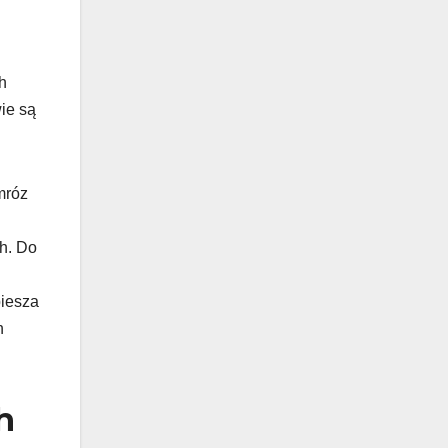
h
ie są
mróz
ch. Do
piesza
h
h