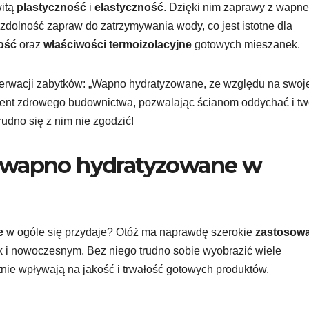
witą
plastyczność
i
elastyczność
. Dzięki nim zaprawy z wapn
 zdolność zapraw do zatrzymywania wody, co jest istotne dla
ość
oraz
właściwości termoizolacyjne
gotowych mieszanek.
onserwacji zabytków: „Wapno hydratyzowane, ze względu na swoj
ment zdrowego budownictwa, pozwalając ścianom oddychać i tw
rudno się z nim nie zgodzić!
a wapno hydratyzowane w
e
w ogóle się przydaje? Otóż ma naprawdę szerokie
zastosowa
jak i nowoczesnym. Bez niego trudno sobie wyobrazić wiele
nie wpływają na jakość i trwałość gotowych produktów.