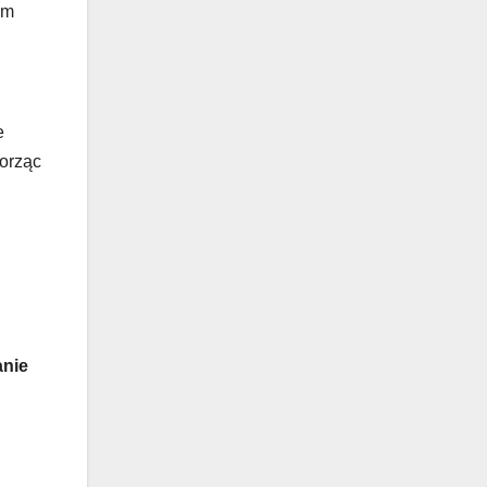
em
e
orząc
nie