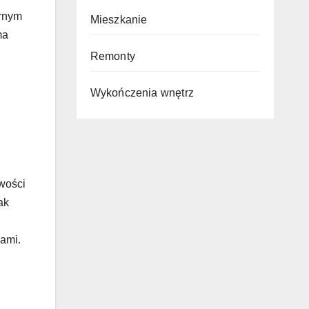
arnym
Mieszkanie
ma
Remonty
Wykończenia wnętrz
wości
ak
mami.